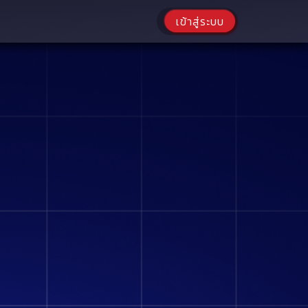
เข้าสู่ระบบ
* กรุณาระบุตามจริง มีผลต่อการถอน
ธนาคาร