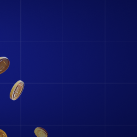
เลขบัญชี
เลขล้วนไม่มีช่องว่าง
ชื่อจริง
นามสกุล